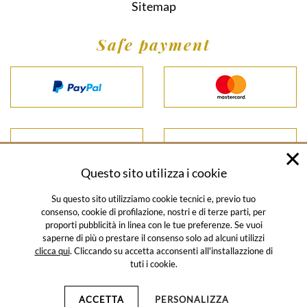
Sitemap
Safe payment
Questo sito utilizza i cookie
Su questo sito utilizziamo cookie tecnici e, previo tuo
consenso, cookie di profilazione, nostri e di terze parti, per
proporti pubblicità in linea con le tue preferenze. Se vuoi
© SALUMIFICIO SANTORO 2026
saperne di più o prestare il consenso solo ad alcuni utilizzi
clicca qui
. Cliccando su accetta acconsenti all'installazzione di
HOME
CATALOGUE
SALES CONDITIONS
PRIVACY POLICY
tuti i cookie.
NEWSLETTER POLICY
COOKIE POLICY
CORPORATE
INFORMATION
SITEMAP
ACCETTA
PERSONALIZZA