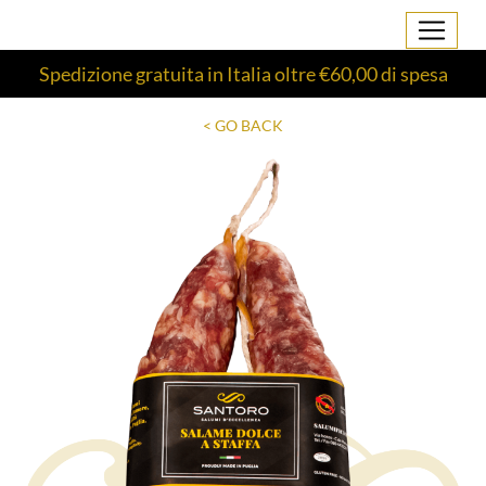
Spedizione gratuita in Italia oltre €60,00 di spesa
< GO BACK