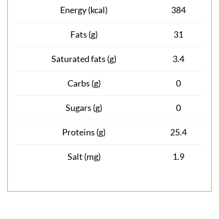
Energy (kcal)
384
Fats (g)
31
Saturated fats (g)
3.4
Carbs (g)
0
Sugars (g)
0
Proteins (g)
25.4
Salt (mg)
1.9